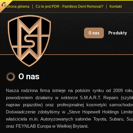
Strona główna
Co to jest PDR - Paintless Dent Removal?
Kontakt
O nas
Produkty
O nas
Nasza rodzinna firma istnieje na polskim rynku od 2009 rok
powodzeniem działamy w sektorze S.M.A.R.T. Repairs (szyb
napraw pojazdów) oraz profesjonalnej kosmetyki samochodo
Doświadczenie zdobyliśmy w „Steve Hopewell Holdings Limite
właściciela m.in. Autoryzowanych salonów Toyota, Subaru, Su
oraz FEYNLAB Europa w Wielkiej Brytanii.